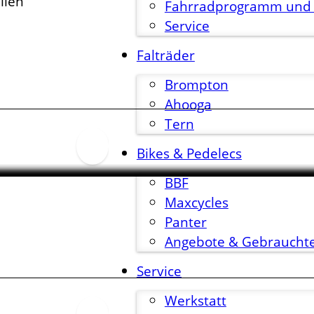
llen
Fahrradprogramm und
Service
Falträder
Brompton
Ahooga
Tern
Bikes & Pedelecs
BBF
Maxcycles
Panter
Angebote & Gebraucht
Service
Werkstatt